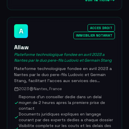
barreau repondent aux questions des internautes
avec un taux de reponse superieur a 83 %.
Alexia.fr a ete citee dans Le Figaro, Le Point, BFM-
TV, La Tribune, Forbes et L'Express comme
ACCES DROIT
A
reference en matiere d'acces au droit en ligne. La
plateforme est egalement recommandee par
IMMOBILIER NOTARIAT
plusieurs collectivites locales pour orienter les
Allaw
citoyens vers des avocats specialises. Plus de 13
000 avocats inscrits, 50 000 mises en relation
Plateforme technologique fondee en avril 2023 a
mensuelles, 2 millions de visiteurs par mois,
Nantes par le duo pere-fils Ludovic et Germain Stang
couverture de plus de 40 domaines du droit, taux
Plateforme technologique fondee en avril 2023 a
de reponse forum superieur a 83 %, editee par
Nantes par le duo pere-fils Ludovic et Germain
Jurisystem (fondee en 2007)
Stang, facilitant l'acces aux services des
notaires, avocats et commissaires de justice. Se
2023
Nantes, France
positionnant comme le « Doctolib du notariat »,
Reponse d'un conseiller dedie dans un delai
Allaw propose un parcours guide en quatre
moyen de 2 heures apres la premiere prise de
etapes, de la prise de contact jusqu'a la signature
contact
de l'acte, avec une transparence totale sur les
Documents juridiques expliques en langage
couts et les delais. La plateforme garantit un
courant par des experts dedies a chaque dossier
premier retour par un conseiller dedie en moins de
Visibilite complete sur les couts et les delais des