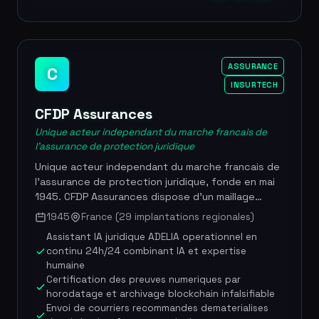
aupres de l'UGAP pour les marches publics. Son
siege social est situe au 53 rue de Chateaudun a
Paris et elle est dirigee par Valerie Nassivera. Plus
de 20 000 clients, note de satisfaction de 4,8/5
ASSURANCE
C
sur 2 822 avis, chiffre d'affaires de 14,1 M EUR en
2020 (marge EBITDA de 37%), acquise par Tinexta
INSURTECH
pour environ 74 M EUR au total (60% en 2021 pour
CFDP Assurances
43,8 M EUR, 40% restants en 2023 pour 30,6 M
EUR). Capital social de 500 000 EUR, RCS 434 202
Unique acteur independant du marche francais de
180.
l'assurance de protection juridique
Unique acteur independant du marche francais de
l'assurance de protection juridique, fonde en mai
1945. CFDP Assurances dispose d'un maillage
territorial dense avec 29 implantations reparties
1945
France (29 implantations regionales)
sur l'ensemble du territoire national et emploie
Assistant IA juridique ADELIA operationnel en
239 collaborateurs. La societe combine des outils
continu 24h/24 combinant IA et expertise
digitaux innovants integrant intelligence
humaine
artificielle et blockchain avec une expertise
Certification des preuves numeriques par
humaine de terrain pour accompagner
horodatage et archivage blockchain infalsifiable
professionnels, collectivites, particuliers et
Envoi de courriers recommandes dematerialises
associations dans la prevention et la resolution de