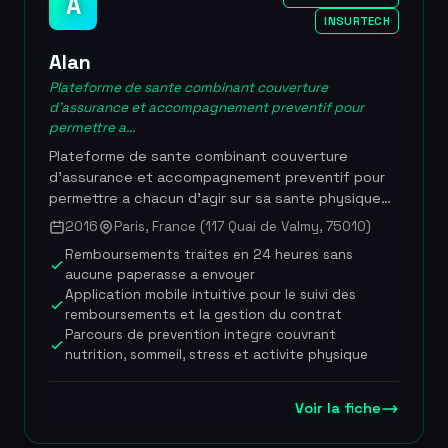
A
World Future Awards 2025. 28 millions de
INSURTECH
passagers accompagnes, 17,2 M$ leves au total
(dont 12 M$ en Serie A en 2016 avec Khosla
Alan
Ventures), plus de 350 collaborateurs, dirigee par
le CEO Tomasz Pawliszyn, citee dans Capital, Le
Plateforme de sante combinant couverture
d'assurance et accompagnement preventif pour
Figaro, Le Parisien et Europe 1
permettre a...
Plateforme de sante combinant couverture
d'assurance et accompagnement preventif pour
permettre a chacun d'agir sur sa sante physique
et mentale. Fondee en fevrier 2016 par Jean-
2016
Paris, France (117 Quai de Valmy, 75010)
Charles Samuelian-Werve et Charles Gorintin, Alan
Remboursements traites en 24 heures sans
propose une mutuelle sante entierement digitale
aucune paperasse a envoyer
avec une experience utilisateur repensee,
Application mobile intuitive pour le suivi des
integrant des outils de prevention personnalises,
remboursements et la gestion du contrat
un suivi quotidien via l'application mobile et un
Parcours de prevention integre couvrant
acces simplifie aux soins. L'entreprise se distingue
nutrition, sommeil, stress et activite physique
par son approche tech-first qui elimine les
intermediaires traditionnels — ni courtier ni agent
— pour offrir davantage de transparence, de
Voir la fiche
reactivite et de clarte dans les remboursements.