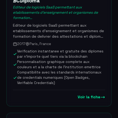
BCDiploma
Fily
Editeur de logiciels SaaS permettant aux
etablissements d'enseignement et organismes de
formation...
Editeur de logiciels SaaS permettant aux
etablissements d'enseignement et organismes de
formation de delivrer des attestations et diplomes
numeriques infalsifiables grace a la technologie
2017
Paris, France
blockchain brevetee EvidenZ. Fondee en
Verification instantanee et gratuite des diplomes
novembre 2017 par Luc Jarry-Lacombe et Vincent
par n'importe quel tiers via la blockchain
Langard, BCDiploma collabore avec plus de 254
Personnalisation graphique complete aux
institutions dans une trentaine de pays et s'est
couleurs et a la charte de l'institution emettrice
imposee comme le leader francais de la
Compatibilite avec les standards internationaux
certification blockchain dans le secteur educatif.
de credentials numeriques (Open Badges,
La plateforme couvre l'ensemble du cycle de vie
Verifiable Credentials)
des credentials numeriques : emission, gestion,
partage et verification instantanee. BCDiploma a
Voir la fiche
leve 2,7 millions d'euros au total et a ete
recompensee par le Gold Award lors de la
conference 1EdTech Learning Impact pour
l'innovation de sa solution. En mai 2025,