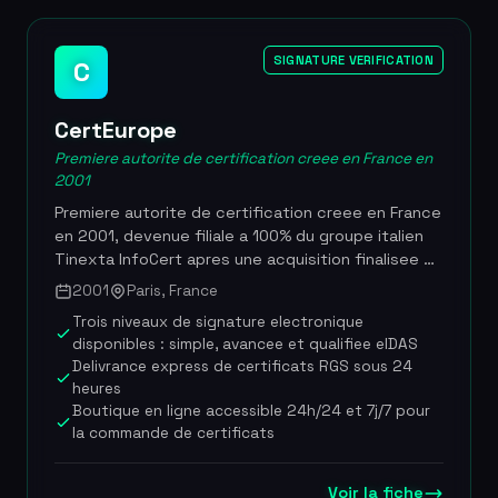
beneficie d'un partenariat avec la Fondation
d'Aguesseau pour subventionner la cotisation des
SIGNATURE VERIFICATION
C
agents du ministere de la Justice. Levee de 350
000 EUR en seed aupres de Founders Future et
Kima Ventures en 2018. Plus de 1 500 avis verifies
CertEurope
avec une note de 4,6/5. Couverture jusqu'a 96
Premiere autorite de certification creee en France en
000 EUR de loyers impayes par bail. Incubee chez
2001
Euratechnologies a Lille.
Premiere autorite de certification creee en France
en 2001, devenue filiale a 100% du groupe italien
Tinexta InfoCert apres une acquisition finalisee en
2021 puis completee en 2023 pour un total
2001
Paris, France
d'environ 74 M EUR. CertEurope deploie depuis
Trois niveaux de signature electronique
plus de 20 ans des solutions de confiance
disponibles : simple, avancee et qualifiee eIDAS
numerique couvrant les certificats electroniques,
Delivrance express de certificats RGS sous 24
la signature electronique, l'identification a
heures
distance et la facturation electronique. Presente
Boutique en ligne accessible 24h/24 et 7j/7 pour
dans six pays europeens et disposant de plus de
la commande de certificats
20 000 clients parmi lesquels figurent BNP Paribas,
Societe Generale, Orange, Veolia, Air Liquide,
Bosch et Stellantis, la societe est referencee
Voir la fiche