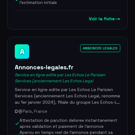
deux heures et explique chaque document
l'estimation initiale
juridique en langage courant. Les donnees sont
hebergees sur un cloud souverain francais avec
Voir la fiche
chiffrement. Allaw est la seule plateforme a avoir
obtenu le label ETIK du Conseil Superieur du
Notariat, attestant de la qualite de l'experience
client. Elle a ete selectionnee parmi les dix
laureats de la premiere promotion France
ANNONCES LEGALES
A
Legaltech en fevrier 2026. Plus de 6 500 dossiers
traites, delai moyen de reponse inferieur a 2
heures, 500 000 EUR leves pour accelerer la
Annonces-legales.fr
democratisation de l'acces au droit, label ETIK
Service en ligne edite par Les Echos Le Parisien
obtenu en mai 2024, laureate France Legaltech
Services (anciennement Les Echos Legal
2026
Service en ligne edite par Les Echos Le Parisien
Services (anciennement Les Echos Legal, renomme
au 1er janvier 2024), filiale du groupe Les Echos-Le
Parisien (LVMH), permettant aux entreprises de
0
Paris, France
publier leurs annonces legales obligatoires dans
Attestation de parution delivree instantanement
des journaux habilites sur l'ensemble du territoire
apres validation et paiement de l'annonce
francais. La plateforme automatise la recherche
Apercu en temps reel de l'annonce pendant sa
du tarif le plus bas par departement grace a un