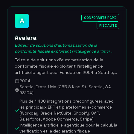
respect de la vie privee. Plus de 50 marques
internationales, dont Breitling, Lacoste, Vacheron
Constantin, Yves Saint Laurent et Fnac Darty,
CONFORMITE RGPD
A
utilisent Arianee pour certifier leurs produits. 28
FISCALITE
M$ leves au total (8 M EUR en 2021 puis 20 M$ en
Serie A avec Tiger Global en 2022), plus de 50
Avalara
marques partenaires dont Breitling, Lacoste, YSL,
Fnac Darty et Richemont, 4,3 millions de NFT emis,
Editeur de solutions d'automatisation de la
conformite fiscale exploitant l'intelligence artifici...
environ 73 collaborateurs bases a La Caserne
(Paris), cofondee par Pierre-Nicolas Hurstel et
Editeur de solutions d'automatisation de la
Frederic Montagnon
conformite fiscale exploitant l'intelligence
artificielle agentique. Fondee en 2004 a Seattle,
Avalara gere les calculs de taxes, les declarations
2004
et les obligations reglementaires dans plus de 75
Seattle, Etats-Unis (255 S King St, Seattle, WA
pays, permettant aux entreprises de toutes
98104)
tailles de se conformer aux legislations fiscales
Plus de 1 400 integrations preconfigurees avec
locales et internationales. La plateforme s'integre
les principaux ERP et plateformes e-commerce
a plus de 1 400 logiciels de gestion, d'e-commerce
(Workday, Oracle NetSuite, Shopify, SAP,
et de comptabilite, offrant une automatisation de
Salesforce, Adobe Commerce, Stripe)
bout en bout qui reduit drastiquement le temps
Intelligence artificielle agentique pour le calcul, la
consacre aux taches de conformite. Avec plus de
verification et la declaration fiscale