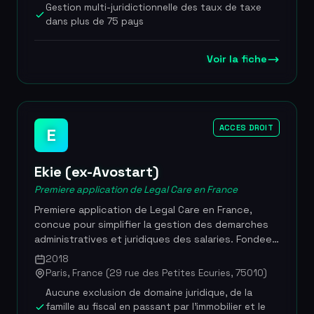
43 000 clients et pres de 5 700 collaborateurs,
Gestion multi-juridictionnelle des taux de taxe
Avalara est un acteur de reference mondiale dans
dans plus de 75 pays
la regtech fiscale. L'acquisition recente de Versori
renforce ses capacites d'integration enterprise-
Voir la fiche
grade. Selon une etude Avalara-Cebr publiee en
2025, l'adoption complete de la facturation
electronique pourrait generer 15,5 milliards d'euros
de gains economiques annuels pour la France. Plus
de 43 000 clients, environ 5 700 collaborateurs,
ACCES DROIT
E
plus de 1 400 integrations preconfigurees,
presence dans plus de 75 pays, reduction de 85 %
du temps de conformite (etude Forrester), etude
Ekie (ex-Avostart)
Avalara-Cebr 2025 estimant a 15,5 milliards d'euros
Premiere application de Legal Care en France
les gains potentiels de la facturation electronique
pour la France
Premiere application de Legal Care en France,
concue pour simplifier la gestion des demarches
administratives et juridiques des salaries. Fondee
en 2018 sous le nom Avostart par Raphael Jabol
2018
(ex-L'Oreal), Stephane Le Viet (serial
Paris, France (29 rue des Petites Ecuries, 75010)
entrepreneur) et Pierre Aidan (cofondateur de
Aucune exclusion de domaine juridique, de la
Legalstart), puis renommee Ekie en mars 2022, la
famille au fiscal en passant par l'immobilier et le
plateforme met en relation les beneficiaires avec