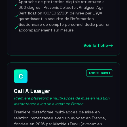
Approche de protection digitale structuree a
actifs de propriete intellectuelle a l'echelle
360 degres : Prevenir, Detecter, Analyser, Agir
internationale. La societe deploie une
Certification ISO/IEC 27001 delivree par LRQA
methodologie structuree en quatre piliers —
garantissant la securite de l'information
Prevenir, Detecter, Analyser, Agir — pour offrir une
Gestionnaire de compte personnel dedie pour un
couverture a 360 degres contre les atteintes aux
accompagnement sur mesure
marques sur internet. Certifiee ISO/IEC 27001 par
LRQA, elle compte environ 18 collaborateurs
repartis entre l'Amerique du Nord et l'Europe, et
Voir la fiche
dispose de bureaux dans neuf pays dont
l'Allemagne, l'Australie, le Canada, la Chine, le
Luxembourg, la Nouvelle-Zelande, les Emirats
arabes unis, les Etats-Unis et le Royaume-Uni. En
ACCES DROIT
C
2024, BrandShelter a fusionne ses operations
avec SafeBrands, societe francaise de protection
de marques en ligne egalement membre du groupe
Call A Lawyer
Team Internet depuis 2021, pour operer sous une
Premiere plateforme multi-acces de mise en relation
marque unifiee. Environ 18 collaborateurs repartis
instantanee avec un avocat en France
sur 2 continents (Amerique du Nord et Europe),
bureaux operationnels dans 9 pays, gestion de
Premiere plateforme multi-acces de mise en
plus de 1 300 extensions de domaines,
relation instantanee avec un avocat en France,
adossement au groupe Team Internet PLC cote en
fondee en 2016 par Mathieu Davy (avocat en