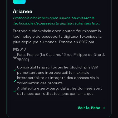
Fonde en 1935, present dans plus de 19 pays, plus
de 5 000 collaborateurs, chiffre d'affaires et
Arianee
primes de plus de 2,37 milliards d'euros en 2023,
Protocole blockchain open source fournissant la
groupe familial detenu par la famille Fassbender
technologie de passeports digitaux tokenises la p...
depuis trois generations, distribution en France via
courtiers agrees
Protocole blockchain open source fournissant la
technologie de passeports digitaux tokenises la
plus deployee au monde. Fondee en 2017 par
quatre entrepreneurs francais dont Pierre-Nicolas
2018
Hurstel et Frederic Montagnon, Arianee permet
Paris, France (La Caserne, 12 rue Philippe de Girard,
aux marques de creer un lien direct et permanent
75010)
entre un produit physique et son proprietaire via
Compatibilite avec toutes les blockchains EVM
des NFT dynamiques. Ces passeports numeriques
permettant une interoperabilite maximale
ouvrent la voie a de nouveaux modeles de relation
Interoperabilite et integrite des donnees via la
client, de services post-achat et d'economie
tokenisation des produits
circulaire, incluant la verification de l'authenticite,
Architecture zero-party data : les donnees sont
le suivi des reparations et la souscription
detenues par l'utilisateur, pas par la marque
d'assurance produit. Le protocole est compatible
avec toutes les blockchains EVM et repose sur
Voir la fiche
une architecture de donnees detenues par
l'utilisateur (zero-party data), garantissant le