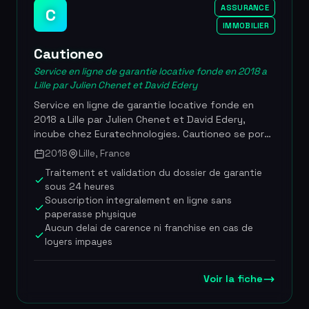
d'avocats, directions juridiques et services de
ASSURANCE
C
ressources humaines. Base de pres de 5 millions
IMMOBILIER
de decisions de justice francaises toutes
juridictions confondues, 6 000 utilisateurs au sein
Cautioneo
de compagnies d'assurance, cabinets d'avocats
Service en ligne de garantie locative fonde en 2018 a
et directions juridiques, couverture de plus de 20
Lille par Julien Chenet et David Edery
domaines du droit civil, commercial et social,
acquisition strategique par LexisNexis France.
Service en ligne de garantie locative fonde en
Integration complete dans l'ecosysteme Lexis+ et
2018 a Lille par Julien Chenet et David Edery,
la base JurisData.
incube chez Euratechnologies. Cautioneo se porte
garant institutionnel pour les locataires ne
2018
Lille, France
disposant pas de caution personnelle ou se
Traitement et validation du dossier de garantie
trouvant dans des situations dites atypiques
sous 24 heures
(mutation, nouvel emploi, CDD, independant),
Souscription integralement en ligne sans
facilitant ainsi leur acces au logement. En
paperasse physique
parallele, la plateforme securise les revenus du
Aucun delai de carence ni franchise en cas de
proprietaire en couvrant les loyers impayes sans
loyers impayes
delai de carence ni franchise, ainsi que les
degradations immobilieres et les frais juridiques
eventuels. Cautioneo a egalement developpe
Voir la fiche
Lokeo, une plateforme d'annonces immobilieres
reservee aux locataires eligibles a sa garantie, et