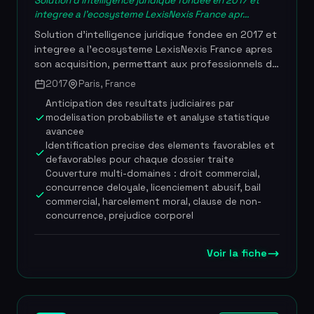
Solution d'intelligence juridique fondee en 2017 et
integree a l'ecosysteme LexisNexis France apr...
Solution d'intelligence juridique fondee en 2017 et
integree a l'ecosysteme LexisNexis France apres
son acquisition, permettant aux professionnels du
droit de transformer l'incertitude judiciaire en
2017
Paris, France
visibilite strategique. L'outil s'appuie sur l'analyse
Anticipation des resultats judiciaires par
statistique et l'intelligence artificielle appliquee a
modelisation probabiliste et analyse statistique
une base d'environ 5 millions de decisions de
avancee
justice francaises toutes juridictions confondues
Identification precise des elements favorables et
pour anticiper les issues contentieuses et
defavorables pour chaque dossier traite
quantifier les risques juridiques. Case Law
Couverture multi-domaines : droit commercial,
Analytics couvre une vingtaine de domaines du
concurrence deloyale, licenciement abusif, bail
droit civil, commercial et social, et fournit des
commercial, harcelement moral, clause de non-
rapports quantifies identifiant les facteurs
concurrence, prejudice corporel
favorables et defavorables de chaque dossier.
Son emergence s'inscrit dans le mouvement de la
Voir la fiche
justice predictive francaise lance a la suite de la
loi pour une Republique numerique de 2016. La
plateforme compte desormais 6 000 utilisateurs
au sein de compagnies d'assurance, cabinets