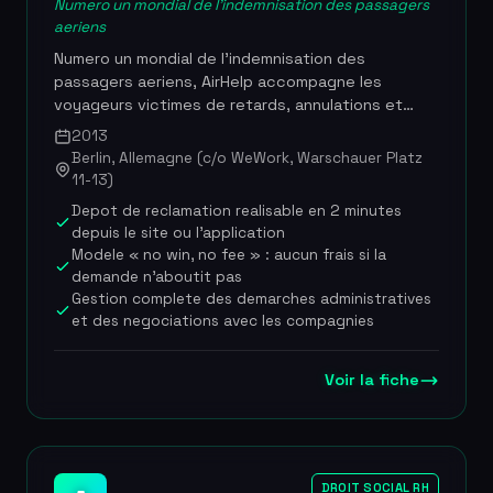
Numero un mondial de l'indemnisation des passagers
satisfaction de sa clientele entrepreneuriale. Plus
aeriens
de 10 000 entreprises creees toutes formes
confondues, note de 4,7/5 sur Avis Verifies (427
Numero un mondial de l'indemnisation des
avis) et 4,5/5 sur Trustpilot (173 avis), rachat par
passagers aeriens, AirHelp accompagne les
le groupe Legal2Digital en 2018
voyageurs victimes de retards, annulations et
correspondances manquees pour obtenir la
2013
compensation financiere prevue par la
Berlin, Allemagne (c/o WeWork, Warschauer Platz
reglementation europeenne et internationale.
11-13)
Fondee en 2013 a Copenhague par Henrik Zillmer, la
Depot de reclamation realisable en 2 minutes
societe prend en charge l'integralite du
depuis le site ou l'application
processus : depot de la reclamation, negociation
Modele « no win, no fee » : aucun frais si la
amiable avec la compagnie aerienne et, si
demande n'aboutit pas
necessaire, action en justice. Le modele
Gestion complete des demarches administratives
economique repose sur le principe « no win, no
et des negociations avec les compagnies
fee » : le passager ne paie rien si la demande
n'aboutit pas. AirHelp publie egalement le AirHelp
Voir la fiche
Score, un classement de performance des
compagnies aeriennes et des aeroports qui fait
reference dans le secteur. L'entreprise est
membre de l'APRA (Association of Passenger
Rights Advocates) et a ete recompensee par le
DROIT SOCIAL RH