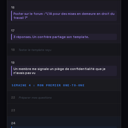
16
Poster sur le forum : "L'IA pour des mises en demeure en droit du
travail ?"
17
3 réponses. Un confrère partage son template.
18
Tester le template reçu
19
Un membre me signale un piège de confidentialité que je
n'avais pas vu
SEMAINE 4 : MON PREMIER ONE-TO-ONE
22
Préparer mes questions
23
24