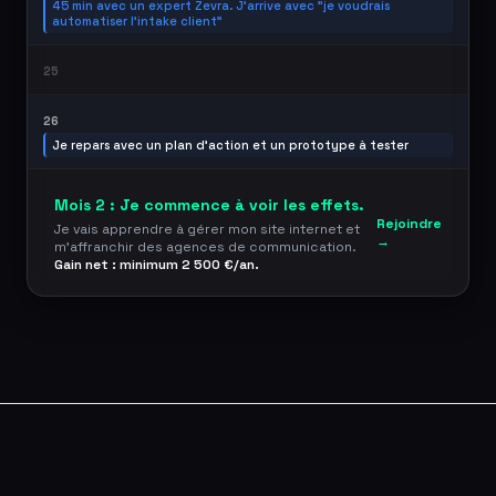
45 min avec un expert Zevra. J'arrive avec "je voudrais
automatiser l'intake client"
25
26
Je repars avec un plan d'action et un prototype à tester
Mois 2 : Je commence à voir les effets.
Rejoindre
Je vais apprendre à gérer mon site internet et
→
m'affranchir des agences de communication.
Gain net : minimum 2 500 €/an.