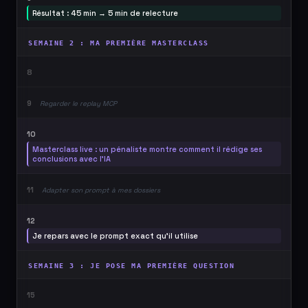
Résultat : 45 min → 5 min de relecture
SEMAINE 2 : MA PREMIÈRE MASTERCLASS
8
9
Regarder le replay MCP
10
Masterclass live : un pénaliste montre comment il rédige ses
conclusions avec l'IA
11
Adapter son prompt à mes dossiers
12
Je repars avec le prompt exact qu'il utilise
SEMAINE 3 : JE POSE MA PREMIÈRE QUESTION
15