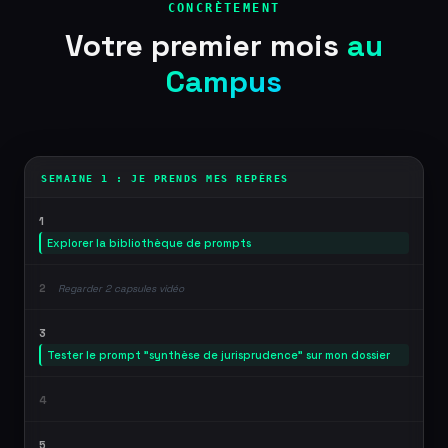
CONCRÈTEMENT
Votre premier mois
au
Campus
SEMAINE 1 : JE PRENDS MES REPÈRES
1
Explorer la bibliothèque de prompts
2
Regarder 2 capsules vidéo
3
Tester le prompt "synthèse de jurisprudence" sur mon dossier
4
5