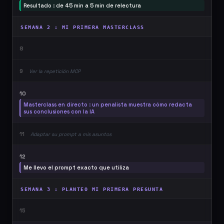
Resultado : de 45 min a 5 min de relectura
SEMANA 2 : MI PRIMERA MASTERCLASS
8
9
Ver la repetición MCP
10
Masterclass en directo : un penalista muestra cómo redacta
sus conclusiones con la IA
11
Adaptar su prompt a mis asuntos
12
Me llevo el prompt exacto que utiliza
SEMANA 3 : PLANTEO MI PRIMERA PREGUNTA
15