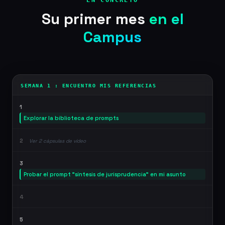
EN CONCRETO
Su primer mes
en el
Campus
SEMANA 1 : ENCUENTRO MIS REFERENCIAS
1
Explorar la biblioteca de prompts
2
Ver 2 cápsulas de vídeo
3
Probar el prompt "síntesis de jurisprudencia" en mi asunto
4
5