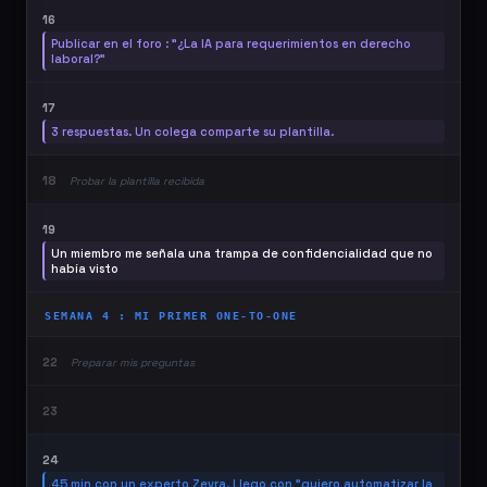
16
Publicar en el foro : "¿La IA para requerimientos en derecho
laboral?"
17
3 respuestas. Un colega comparte su plantilla.
18
Probar la plantilla recibida
19
Un miembro me señala una trampa de confidencialidad que no
había visto
SEMANA 4 : MI PRIMER ONE-TO-ONE
22
Preparar mis preguntas
23
24
45 min con un experto Zevra. Llego con "quiero automatizar la