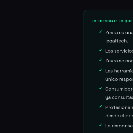
LO ESENCIAL: LO QU
Zevra es una
legaltech.
Los servicio
Zevra se c
Las herrami
único respo
Consumidore
ya consulta
Profesional
desde el pri
La responsab