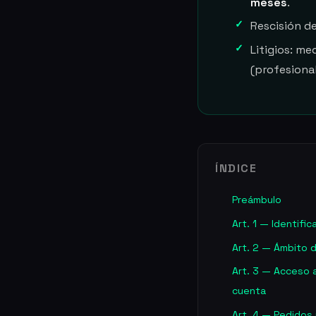
meses
.
Rescisión de
Litigios: me
(profesiona
ÍNDICE
Preámbulo
Art. 1 — Identifi
Art. 2 — Ámbito d
Art. 3 — Acceso a
cuenta
Art. 4 — Pedidos