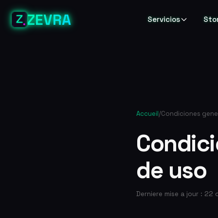
ZEVRA
Servicios
Sto
Accueil
/
Condiciones gener
Condici
de uso
Derniere mise a jour : 22