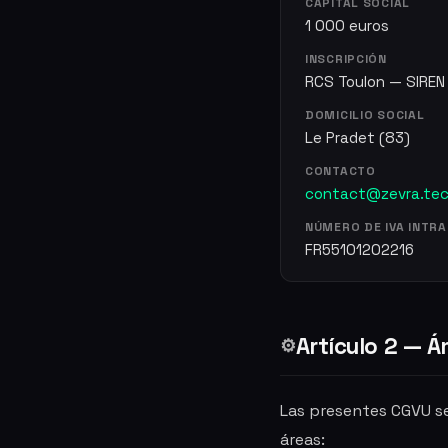
CAPITAL SOCIAL
1 000 euros
INSCRIPCIÓN
RCS Toulon — SIREN
DOMICILIO SOCIAL
Le Pradet (83)
CONTACTO
contact@zevra.te
NÚMERO DE IVA INTR
FR55101202216
Artículo 2 — Á
⚙️
Las presentes CGVU se
áreas: