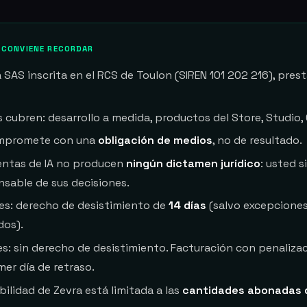
E CONVIENE RECORDAR
 SAS inscrita en el RCS de Toulon (SIREN 101 202 216), pres
s cubren: desarrollo a medida, productos del Store, Studio
ompromete con una
obligación de medios
, no de resultado.
entas de IA no producen
ningún dictamen jurídico
: usted s
nsable de sus decisiones.
s: derecho de desistimiento de
14 días
(salvo excepcione
dos).
es: sin derecho de desistimiento. Facturación con penaliz
mer día de retraso.
ilidad de Zevra está limitada a las
cantidades abonadas 