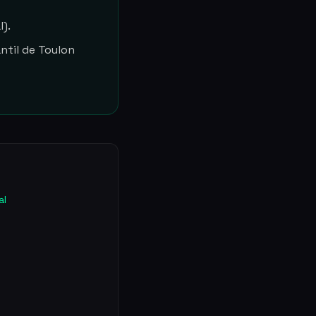
l).
antil de Toulon
al
n