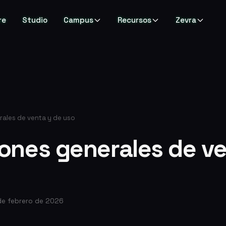
re
Studio
Campus
Recursos
Zevra
ales de venta y de uso
ones generales de ve
 de febrero de 2026