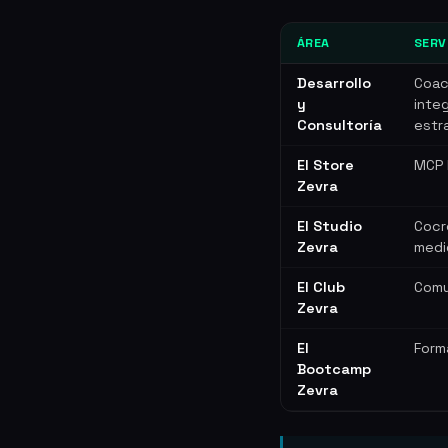
ÁREA
SERV
Desarrollo
Coac
y
inte
Consultoría
estr
El Store
MCP 
Zevra
El Studio
Cocr
Zevra
medi
El Club
Comu
Zevra
El
Form
Bootcamp
Zevra