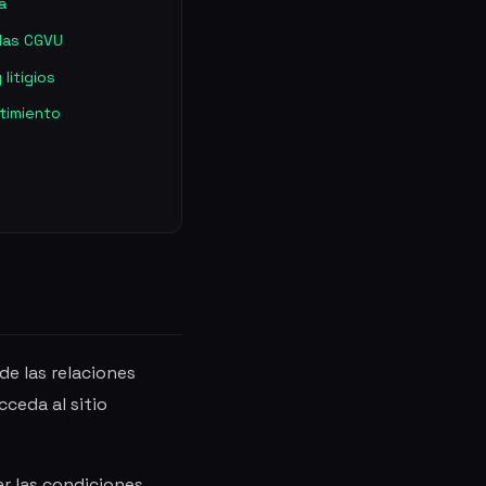
a
 las CGVU
litigios
timiento
de las relaciones
cceda al sitio
ar las condiciones