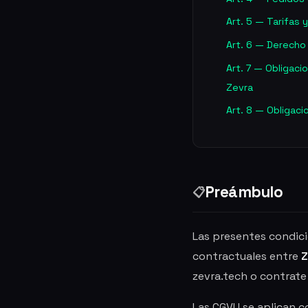
Art. 5 — Tarifas 
Art. 6 — Derecho
Art. 7 — Obligaci
Zevra
Art. 8 — Obligaci
Preámbulo
📋
Las presentes condici
contractuales entre
Z
zevra.tech o contrate 
Las CGVU se aplican co