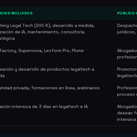
ICIOS INCLUIDOS
PÚBLICO 
hing Legal Tech (200 €), desarrollo a medida,
Despacho
gración de IA, mantenimiento, consultoría
jurídicos
atégica
Factory, Supernovia, Lexform Pro, Plume
Abogados,
profesio
eación y desarrollo de productos legaltech a
Promotor
da
legaltech
nidad privada, formaciones en línea, webinarios
Profesion
proceso 
ación intensiva de 3 días en legaltech e IA
Abogados 
desean f
intensiva