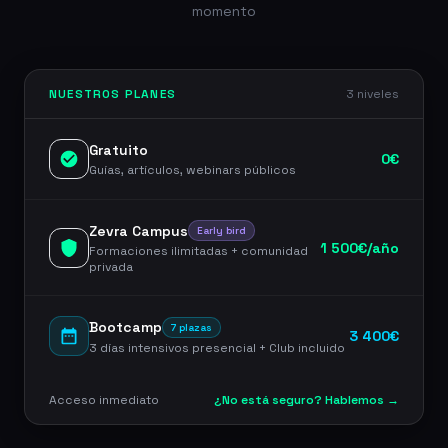
momento
NUESTROS PLANES
3 niveles
Gratuito
0€
Guías, artículos, webinars públicos
Zevra Campus
Early bird
1 500€/año
Formaciones ilimitadas + comunidad
privada
Bootcamp
7 plazas
3 400€
3 días intensivos presencial + Club incluido
Acceso inmediato
¿No está seguro? Hablemos →