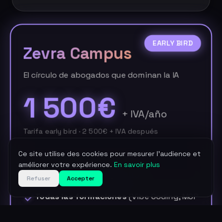
EARLY BIRD
Zevra Campus
El círculo de abogados que dominan la IA
1 500€
+ IVA/año
Tarifa early bird · 2 500€ + IVA después
Ce site utilise des cookies pour mesurer l'audience et
améliorer votre expérience.
En savoir plus
Todo el contenido gratuito
Refuser
Accepter
Todas las formaciones
(Vibe Coding, MCP
jurídico, etc.)