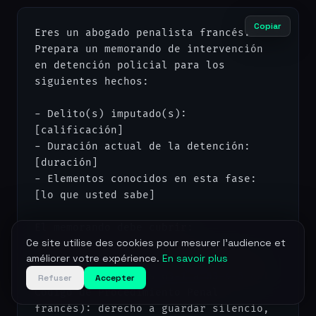
Copiar
Eres un abogado penalista francés. 
Prepara un memorando de intervención 
en detención policial para los 
siguientes hechos:

- Delito(s) imputado(s): 
[calificación]

- Duración actual de la detención: 
[duración]

- Elementos conocidos en esta fase: 
[lo que usted sabe]

El memorando debe cubrir:

Ce site utilise des cookies pour mesurer l'audience et
améliorer votre expérience.
En savoir plus
1. Recordatorio de los derechos del 
detenido (artículos 63-1 a 63-4-5 del 
Refuser
Accepter
Código de Procedimiento Penal 
francés): derecho a guardar silencio, 