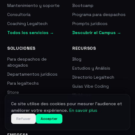
Mantenimiento y soporte
Bootcamp
Consultoría
Programa para despachos
Coaching Legaltech
Prompts jurídicos
Todos los servicios →
Descubrir el Campus →
SOLUCIONES
RECURSOS
Para despachos de
Blog
abogados
Estudios y Análisis
Departamentos jurídicos
Directorio Legaltech
Para legaltechs
Guías Vibe Coding
Store
Webinars
Studio
Ce site utilise des cookies pour mesurer l'audience et
Precios
Campus
améliorer votre expérience.
En savoir plus
Refuser
Accepter
Plume