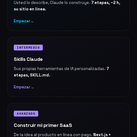
Usted lo describe, Claude lo construye.
7 etapas, ~2 h,
su sitio en línea.
Empezar
→
INTERMEDIO
Skills Claude
Sus propias herramientas de IA personalizadas.
7
etapas, SKILL.md.
Empezar
→
AVANZADO
Construir mi primer SaaS
De la idea al producto en línea con pago.
Next.js +