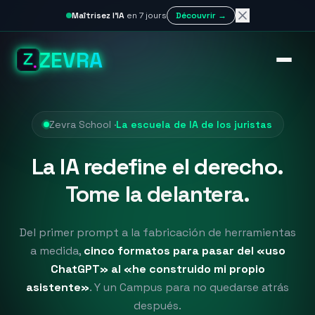
Maîtrisez l'IA
en 7 jours
Découvrir →
ZEVRA
Zevra School ·
La escuela de IA de los juristas
La IA redefine el derecho.
Tome la delantera.
Del primer prompt a la fabricación de herramientas
a medida,
cinco formatos para pasar del «uso
ChatGPT» al «he construido mi propio
asistente»
. Y un Campus para no quedarse atrás
después.