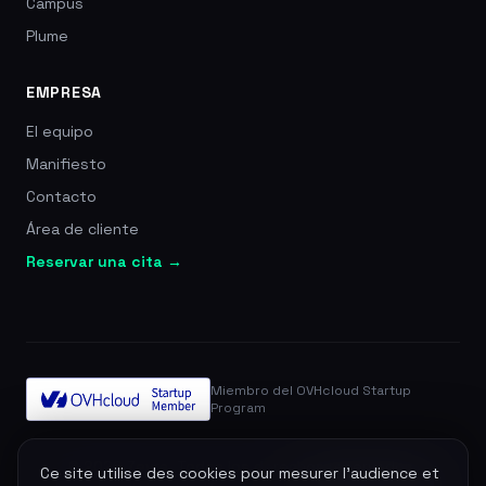
Campus
Plume
EMPRESA
El equipo
Manifiesto
Contacto
Área de cliente
Reservar una cita →
Miembro del OVHcloud Startup
Program
© 2026 Zevra. Todos los derechos reservados.
Ce site utilise des cookies pour mesurer l'audience et