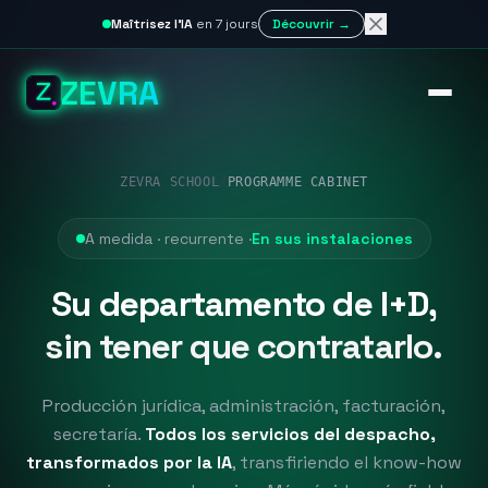
Maîtrisez l'IA
en 7 jours
Découvrir →
ZEVRA
ZEVRA SCHOOL
/
PROGRAMME CABINET
A medida · recurrente ·
En sus instalaciones
Su departamento de I+D,
sin tener que contratarlo.
Producción jurídica, administración, facturación,
secretaría.
Todos los servicios del despacho,
transformados por la IA
, transfiriendo el know-how