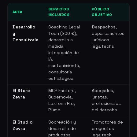
SERVICIOS
PÚBLICO
ÁREA
INCLUIDOS
OBJETIVO
Desarrollo
Coaching Legal
Despachos,
y
Tech (200 €),
departamentos
Consultoría
desarrollo a
jurídicos,
medida,
legaltechs
integración de
IA,
mantenimiento,
consultoría
estratégica
El Store
MCP Factory,
Abogados,
Zevra
Supernovia,
juristas,
Lexform Pro,
profesionales
Plume
del derecho
El Studio
Cocreación y
Promotores de
Zevra
desarrollo de
proyectos
productos
legaltech