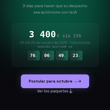
3 días para hacer que su despacho
sea autónomo con la IA
3 400
€ sin IVA
23-24-25 de octubre de 2026 · Todo incluido
PRÓXIMO BOOTCAMP EN
76
06
49
21
:
:
:
d
h
m
s
Postular para octubre →
Ver los paquetes