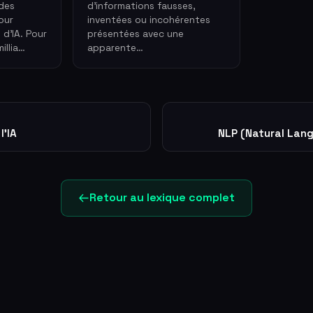
 des
d'informations fausses,
our
inventées ou incohérentes
 d'IA. Pour
présentées avec une
millia…
apparente…
l'IA
NLP (Natural Lan
Retour au lexique complet