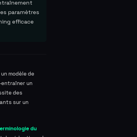
entraînement
e les paramètres
ing efficace
 un modèle de
-entraîner un
ssite des
tants sur un
erminologie du