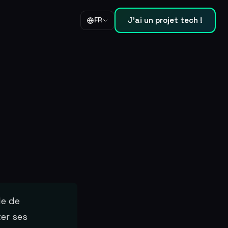
J'ai un projet tech !
FR
le de
er ses