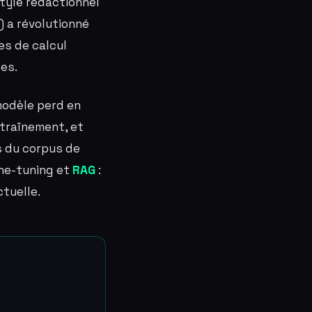
style rédactionnel
 a révolutionné
es de calcul
es.
modèle perd en
traînement, et
s du corpus de
ine-tuning et
RAG
:
ctuelle.