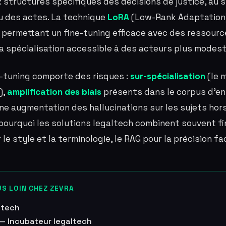
x structures spécifiques des décisions de justice, au 
u des actes. La technique
LoRA
(Low-Rank Adaptation)
 permettant un fine-tuning efficace avec des ressourc
la spécialisation accessible à des acteurs plus modest
e-tuning comporte des risques :
sur-spécialisation
(le 
),
amplification des biais
présents dans le corpus d'en
ne augmentation des hallucinations sur les sujets hor
 pourquoi les solutions legaltech combinent souvent f
 le style et la terminologie, le RAG pour la précision fa
S LOIN CHEZ ZEVRA
ltech
 — Incubateur legaltech