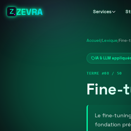
ZEVRA
Services
St
Accueil
/
Lexique
/
Fine-
IA & LLM appliqués
TERME #08 / 50
Fine-
Le fine-tuni
fondation pré