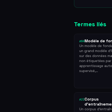
Termes liés
Modèle de fo
#04
Un modèle de fonda
un grand modèle d'I
sur des données ma
non étiquetées par
apprentissage auto
supervisé,…
Corpus
#21
d'entraîneme
Un corpus d'entraî