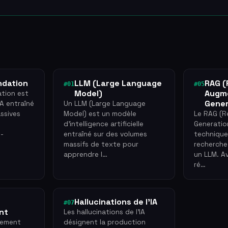
ndation
LLM (Large Language
RAG (
#01
#05
Model)
Augm
tion est
Gener
A entraîné
Un LLM (Large Language
ssives
Model) est un modèle
Le RAG (R
d'intelligence artificielle
Generatio
-
entraîné sur des volumes
technique
massifs de texte pour
recherche
apprendre l…
un LLM. A
ré…
Hallucinations de l'IA
#07
nt
Les hallucinations de l'IA
nement
désignent la production