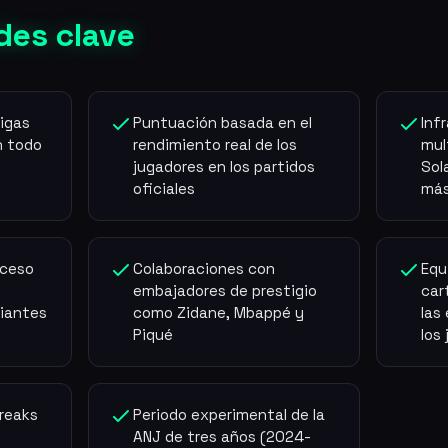
des clave
ligas
Puntuación basada en el
Inf
n todo
rendimiento real de los
mul
jugadores en los partidos
Sol
oficiales
más
cceso
Colaboraciones con
Equ
embajadores de prestigio
car
piantes
como Zidane, Mbappé y
las
Piqué
los
reaks
Periodo experimental de la
ANJ de tres años (2024-