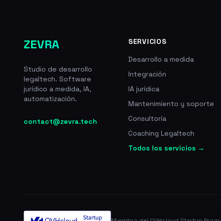
ZEVRA
SERVICIOS
Desarrollo a medida
Studio de desarrollo
Integración
legaltech. Software
jurídico a medida, IA,
IA jurídica
automatización.
Mantenimiento y soporte
Consultoría
contact@zevra.tech
Coaching Legaltech
Todos los servicios →
Miembro del OVHcloud Startup Prog