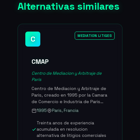
Alternativas similares
MEDIATION LITIGES
C
CMAP
Centro de Mediacion y Arbitraje de
Paris
Centro de Mediacion y Arbitraje de
Paris, creado en 1995 por la Camara
de Comercio e Industria de Paris
bajo la forma de asociacion sin
1995
Paris, Francia
animo de lucro. Reconocido como
el principal centro frances y uno de
Treinta anos de experiencia
los primeros centros europeos de
acumulada en resolucion
resolucion amistosa de conflictos
alternativa de litigios comerciales