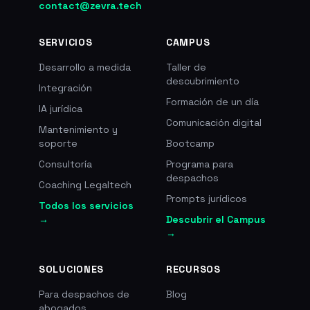
contact@zevra.tech
y de consumo en 2019 antes de
crear esta legaltech. La plataforma
SERVICIOS
CAMPUS
ofrece una garantia de
satisfaccion o reembolso en el
Desarrollo a medida
Taller de
conjunto de sus mediaciones.
descubrimiento
Lanzada en enero de 2020,
Integración
cofundada por Romain Drosne
Formación de un día
IA jurídica
(emprendedor desde 1999),
Comunicación digital
Mantenimiento y
mediador de Justicia inscrito en los
soporte
Bootcamp
tribunales de apelacion de Lyon y
de Montpellier, mediacion a 36 EUR
Consultoría
Programa para
IVA incluido, con sello La French
despachos
Coaching Legaltech
Tech, incubada en Station F
Prompts jurídicos
Todos los servicios
→
Descubrir el Campus
→
SOLUCIONES
RECURSOS
Para despachos de
Blog
abogados