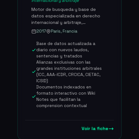
internacional y arbitraje
totalizan 1,2 mil millones EUR en
Motor de busqueda y base de
intereses, 74% de las mediaciones
datos especializada en derecho
derivadas de clausulas
internacional y arbitraje,
contractuales (+15 puntos en un
enriquecida con inteligencia
ano).
2017
Paris, Francia
artificial, que ofrece a los
profesionales del derecho acceso
Base de datos actualizada a
al recurso mas completo del
diario con nuevos laudos,
mercado en materia de laudos
sentencias y tratados
arbitrales, tratados y jurisprudencia
Alianzas exclusivas con las
internacional. Fundada en 2017, Jus
grandes instituciones arbitrales
Mundi esta presente en mas de 80
(ICC, AAA-ICDR, CRCICA, CIETAC,
paises con oficinas en Paris, Nueva
ICSID)
Documentos indexados en
York, Londres y Singapur, y emplea
formato interactivo con Wiki
a unos 50 colaboradores. La
Notes que facilitan la
plataforma ha levantado mas de 30
comprension contextual
millones de euros en total (1 M EUR
en 2020, 8,5 M EUR en Serie A en
2021, 22 M$ en Serie B en 2024), lo
que la convierte en una de las
Voir la fiche
legaltechs francesas mejor