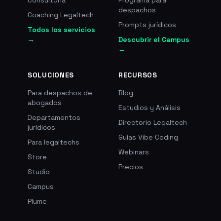
Consultoría
Programa para
etapa del Consejo Nacional de la
despachos
Coaching Legaltech
Mediación publicado en 2024
Prompts jurídicos
recoge los primeros dictámenes,
Todos los servicios
recomendaciones y propuestas
→
Descubrir el Campus
para armonizar las prácticas de
→
mediación a escala nacional. Se han
desplegado plataformas de puesta
SOLUCIONES
RECURSOS
en contacto con conciliadores y
mediadores en las jurisdicciones de
Para despachos de
Blog
los tribunales de apelación de
abogados
Estudios y Análisis
Colmar y Versalles.
Departamentos
Directorio Legaltech
jurídicos
Guías Vibe Coding
Para legaltechs
Webinars
Store
Precios
Studio
Campus
Plume