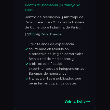
Centro de Mediacion y Arbitraje de
Paris
Centro de Mediacion y Arbitraje de
Paris, creado en 1995 por la Camara
de Comercio e Industria de Paris
bajo la forma de asociacion sin
1995
Paris, Francia
animo de lucro. Reconocido como
el principal centro frances y uno de
Treinta anos de experiencia
los primeros centros europeos de
acumulada en resolucion
resolucion amistosa de conflictos
alternativa de litigios comerciales
comerciales, el CMAP acumula 30
Amplia red de mediadores y
anos de experiencia en los
arbitros certificados,
metodos alternativos de resolucion
experimentados e independientes
de conflictos. Cumple una doble
Baremos de honorarios
transparentes y publicados que
mision: administrar los
permiten anticipar los costes
procedimientos de mediacion,
arbitraje y peritaje amistoso por un
lado, y formar a los profesionales a
traves de su instituto certificador
Voir la fiche
por otro lado. En 2024, el centro
tramito 2 382 expedientes que