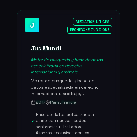
representaban mas de 2 mil
millones de euros en intereses
acumulados, confirmando su papel
MEDIATION LITIGES
J
central en la estrategia publica
RECHERCHE JURIDIQUE
francesa de descongestion de los
tribunales. 2 382 expedientes
tramitados en 2024 (+5%), mas del
Jus Mundi
60% de acuerdos alcanzados, mas
de 2 mil millones EUR en intereses
Motor de busqueda y base de datos
acumulados, 451 mediaciones entre
especializada en derecho
empresas (+19%), 16 arbitrajes que
internacional y arbitraje
totalizan 1,2 mil millones EUR en
Motor de busqueda y base de
intereses, 74% de las mediaciones
datos especializada en derecho
derivadas de clausulas
internacional y arbitraje,
contractuales (+15 puntos en un
enriquecida con inteligencia
ano).
2017
Paris, Francia
artificial, que ofrece a los
profesionales del derecho acceso
Base de datos actualizada a
al recurso mas completo del
diario con nuevos laudos,
mercado en materia de laudos
sentencias y tratados
arbitrales, tratados y jurisprudencia
Alianzas exclusivas con las