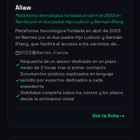
Allaw
Plataforma tecnologica fundada en abril de 2023 en
Nantes por el duo padre-hijo Ludovic y Germain Stang
Plataforma tecnologica fundada en abril de 2023
en Nantes por el duo padre-hijo Ludovic y Germain
Stang, que facilita el acceso a los servicios de
notarios, abogados y comisarios de justicia.
2023
Nantes, Francia
Posicionandose como el «Doctolib del notariado»,
Respuesta de un asesor dedicado en un plazo
Allaw propone un recorrido guiado en cuatro
medio de 2 horas tras el primer contacto
etapas, desde el primer contacto hasta la firma
Documentos juridicos explicados en lenguaje
de la escritura, con total transparencia sobre los
sencillo por expertos dedicados a cada
costes y los plazos. La plataforma garantiza una
expediente
primera respuesta de un asesor dedicado en
Visibilidad completa sobre los costes y los plazos
menos de dos horas y explica cada documento
desde la estimacion inicial
juridico en lenguaje sencillo. Los datos se alojan en
una nube soberana francesa con cifrado. Allaw es
Voir la fiche
la unica plataforma que ha obtenido el sello ETIK
del Consejo Superior del Notariado, que acredita la
calidad de la experiencia del cliente. Fue
seleccionada entre los diez galardonados de la