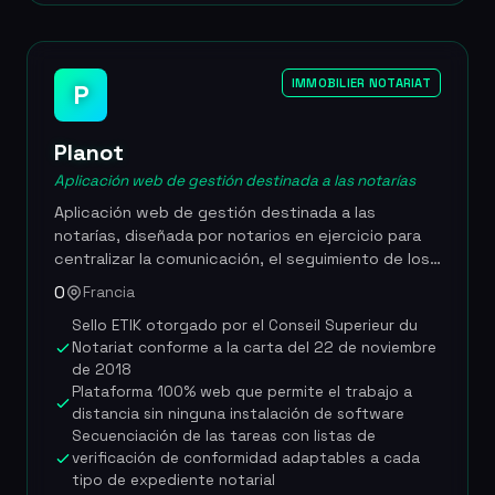
intercambio seguro de documentos para luchar
contra el fraude de IBAN. Gratuita para los
particulares, permite a los clientes seguir el
avance de su expediente en tiempo real. FoxNot
IMMOBILIER NOTARIAT
P
recopila automáticamente los documentos de las
administraciones (modelo 1, ERP, georiesgos, plano
Planot
catastral, Bodacc, NRU), lo que permite ahorrar
entre 3 y 5 horas de trabajo por expediente a un
Aplicación web de gestión destinada a las notarías
pasante o colaborador. Los clientes también
Aplicación web de gestión destinada a las
pueden consultar la disponibilidad de todas las
notarías, diseñada por notarios en ejercicio para
partes implicadas y reservar cita en línea para la
centralizar la comunicación, el seguimiento de los
firma.
expedientes y los intercambios seguros con los
0
Francia
clientes en un entorno totalmente
Sello ETIK otorgado por el Conseil Superieur du
desmaterializado. Con el sello ETIK del Conseil
Notariat conforme a la carta del 22 de noviembre
Superieur du Notariat conforme a la carta para el
de 2018
desarrollo ético de lo digital notarial establecida el
Plataforma 100% web que permite el trabajo a
22 de noviembre de 2018, la plataforma ofrece
distancia sin ninguna instalación de software
una visibilidad en tiempo real sobre el avance de
Secuenciación de las tareas con listas de
cada expediente para el conjunto de los
verificación de conformidad adaptables a cada
intervinientes. Planot integra de forma nativa la
tipo de expediente notarial
videoconferencia dentro de los expedientes, la