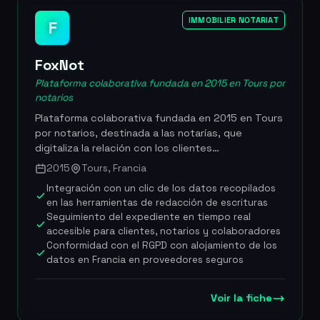
primera promocion France Legaltech en febrero de
2026. Mas de 6.500 expedientes tramitados,
IMMOBILIER NOTARIAT
F
plazo medio de respuesta inferior a 2 horas,
500.000 EUR captados para acelerar la
FoxNot
democratizacion del acceso al derecho, sello ETIK
obtenido en mayo de 2024, galardonada France
Plataforma colaborativa fundada en 2015 en Tours por
Legaltech 2026
notarios
Plataforma colaborativa fundada en 2015 en Tours
por notarios, destinada a las notarías, que
digitaliza la relación con los clientes
automatizando la recopilación de documentos,
2015
Tours, Francia
ofreciendo cuestionarios inteligentes e
Integración con un clic de los datos recopilados
integrándose directamente con los programas de
en las herramientas de redacción de escrituras
redacción de escrituras. FoxNot ha captado 2
Seguimiento del expediente en tiempo real
millones de euros de la Caisse des Dépôts
accesible para clientes, notarios y colaboradores
(Banque des Territoires), que posee
Conformidad con el RGPD con alojamiento de los
aproximadamente el 25 % del capital, lo que
datos en Francia en proveedores seguros
garantiza un sólido respaldo institucional y una
protección reforzada contra el fraude. La
plataforma la utilizan más de 2.000 notarías en
Voir la fiche
Francia y ofrece el servicio DocSecure de