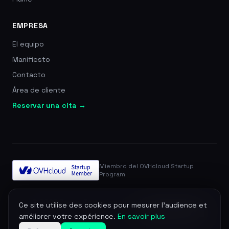
EMPRESA
El equipo
Manifiesto
Contacto
Área de cliente
Reservar una cita →
Miembro del OVHcloud Startup
Program
© 2026 Zevra. Todos los derechos reservados.
Ce site utilise des cookies pour mesurer l'audience et
Aviso legal
Privacidad
Términos
DPA
Gestionar cookies
améliorer votre expérience.
En savoir plus