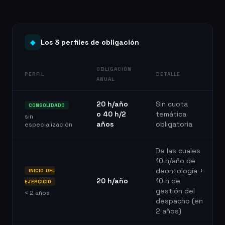
◆
Los 3 perfiles de obligación
OBLIGACIÓN
PERFIL
DETALLE
ANUAL
20 h/año
Sin cuota
CONSOLIDADO
o 40 h/2
temática
sin
años
obligatoria
especialización
De las cuales
10 h/año de
deontología +
INICIO DEL
20 h/año
10 h de
EJERCICIO
gestión del
< 2 años
despacho (en
2 años)