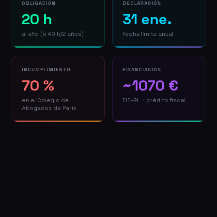
OBLIGACIÓN
DECLARACIÓN
20 h
31 ene.
al año (o 40 h/2 años)
fecha límite anual
INCUMPLIMIENTO
FINANCIACIÓN
70 %
~1070 €
en el Colegio de
FIF-PL + crédito fiscal
Abogados de París