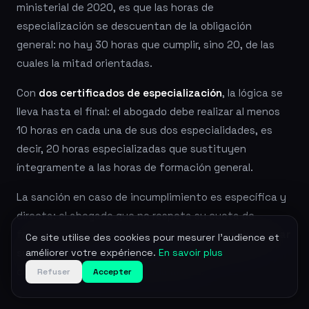
ministerial de 2020, es que las horas de
especialización se descuentan de la obligación
general: no hay 30 horas que cumplir, sino 20, de las
cuales la mitad orientadas.
Con
dos certificados de especialización
, la lógica se
lleva hasta el final: el abogado debe realizar al menos
10 horas en cada una de sus dos especialidades, es
decir, 20 horas especializadas que sustituyen
íntegramente a las horas de formación general.
La sanción en caso de incumplimiento es específica y
directa: el abogado que no respeta su cuota de
formación en su especialidad
pierde el derecho a usar
Ce site utilise des cookies pour mesurer l'audience et
su mención de especialización
, por decisión del
améliorer votre expérience.
En savoir plus
consejo del colegio notificada al CNB.
Refuser
Accepter