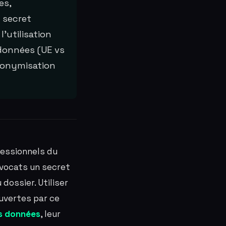
es,
 secret
l'utilisation
 données (UE vs
udonymisation
essionnels du
vocats un secret
ossier. Utiliser
ouvertes par ce
s données
, leur