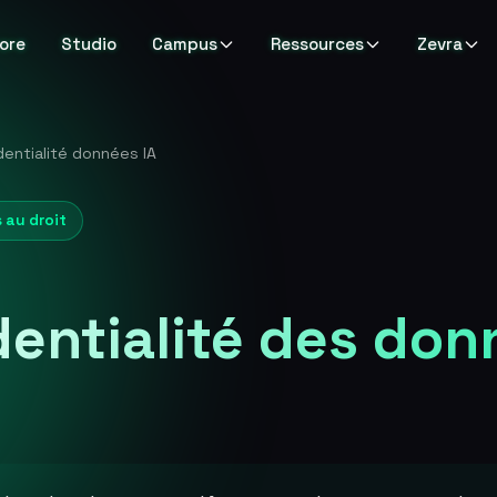
ore
Studio
Campus
Ressources
Zevra
dentialité données IA
 au droit
dentialité des don