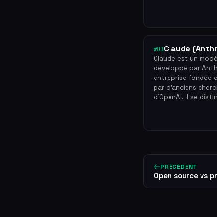
Claude (Anthr
#03
Claude est un modèl
développé par Anth
entreprise fondée 
par d'anciens cherc
d'OpenAI. Il se dist
PRÉCÉDENT
Open source vs pr