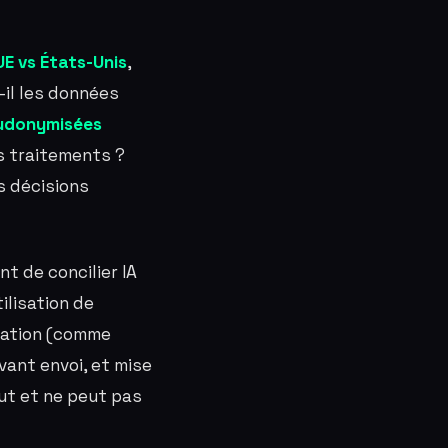
UE vs États-Unis
,
t-il les données
udonymisées
 traitements ?
s décisions
t de concilier IA
tilisation de
isation (comme
ant envoi, et mise
ut et ne peut pas