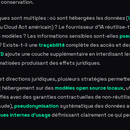
 conservation.
ques sont multiples : où sont hébergées les données (
au Cloud Act américain) ? Le fournisseur d'IA réutilise-
 modèles ? Les informations sensibles sont-elles
pse
 Existe-t-il une
traçabilité
complète des accès et des
PD
ajoute une couche supplémentaire en interdisant le
atisées produisant des effets juridiques.
et directions juridiques, plusieurs stratégies permetten
é : hébergement sur des
modèles open source locaux
, u
ifiés avec des garanties contractuelles de non-réutil
aude),
pseudonymisation
systématique des données av
ques internes d'usage
définissant clairement ce qui pe