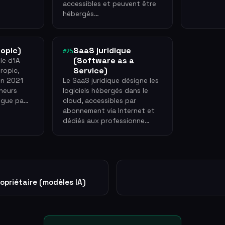
accessibles et peuvent être
hébergés…
opic)
SaaS juridique
#25
(Software as a
e d'IA
Service)
ropic,
en 2021
Le SaaS juridique désigne les
heurs
logiciels hébergés dans le
ingue pa…
cloud, accessibles par
abonnement via Internet et
dédiés aux professionne…
opriétaire (modèles IA)