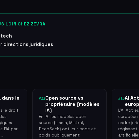
S LOIN CHEZ ZEVRA
ltech
r directions juridiques
A dans le
Open source vs
AI Ac
#22
#15
propriétaire (modèles
europ
IA)
s le droit
L'AI Act e
 des
En IA, les modèles open
européen 
giques
source (Llama, Mistral,
cadre jur
 l'IA par
DeepSeek) ont leur code et
régissant 
d…
poids publiquement
artificiel