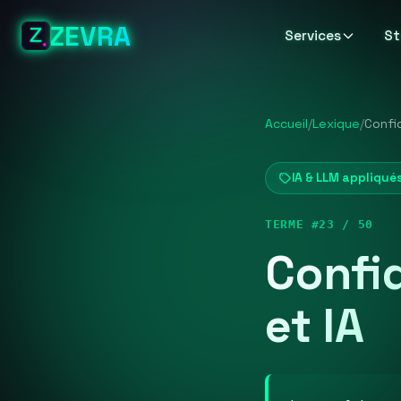
ZEVRA
Services
St
Accueil
/
Lexique
/
Confi
IA & LLM appliqués
TERME #23 / 50
Confi
et IA