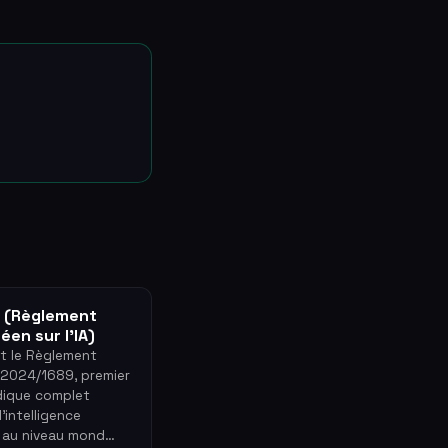
t (Règlement
éen sur l'IA)
st le Règlement
2024/1689, premier
idique complet
l'intelligence
le au niveau mond…