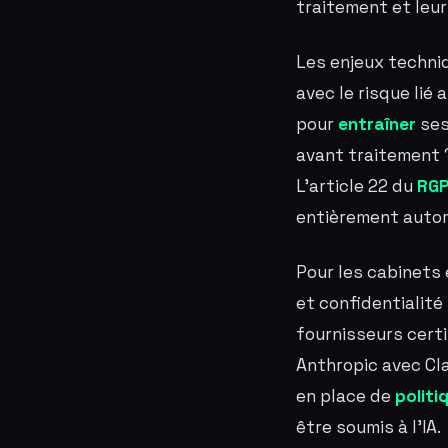
traitement et leur
Les enjeux techni
avec le risque lié 
pour
entraîner
ses
avant traitement ?
L'article 22 du
RG
entièrement autom
Pour les cabinets 
et confidentialit
fournisseurs cert
Anthropic avec Cl
en place de
politi
être soumis à l'IA.