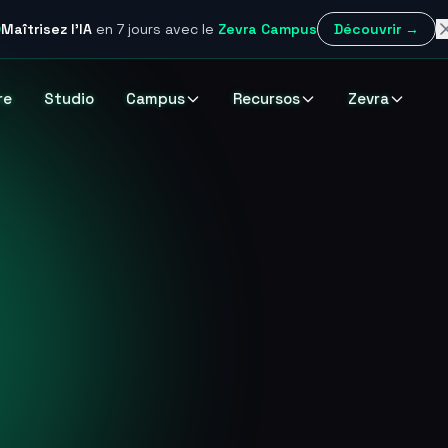
Maîtrisez l'IA
en 7 jours
avec le
Zevra Campus
Découvrir →
re
Studio
Campus
Recursos
Zevra