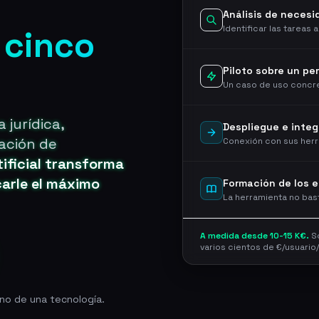
Análisis de neces
Identificar las tareas a
 cinco
Piloto sobre un pe
Un caso de uso concre
 jurídica,
Despliegue e integ
ación de
Conexión con sus herr
tificial transforma
carle el máximo
Formación de los 
La herramienta no bas
A medida desde 10-15 K€.
So
varios cientos de €/usuario
no de una tecnología.