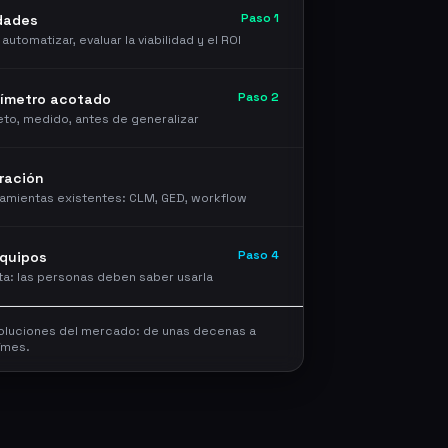
Paso 1
idades
 automatizar, evaluar la viabilidad y el ROI
Paso 2
rímetro acotado
to, medido, antes de generalizar
ración
amientas existentes: CLM, GED, workflow
Paso 4
equipos
ta: las personas deben saber usarla
luciones del mercado: de unas decenas a
/mes.