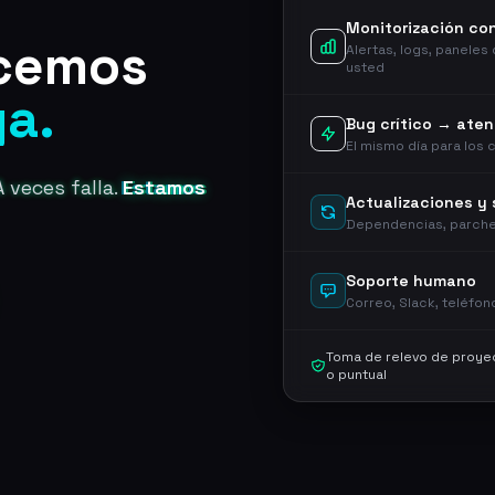
Monitorización co
cemos
Alertas, logs, paneles
usted
ga.
Bug crítico → ate
El mismo día para los 
 veces falla.
Estamos
Actualizaciones y
Dependencias, parche
Soporte humano
Correo, Slack, teléfo
Toma de relevo de proyec
o puntual