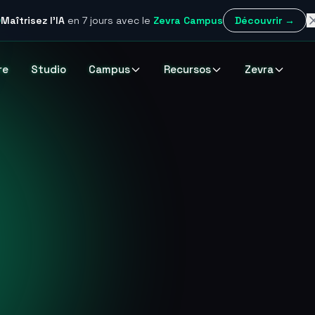
Maîtrisez l'IA
en 7 jours
avec le
Zevra Campus
Découvrir →
re
Studio
Campus
Recursos
Zevra