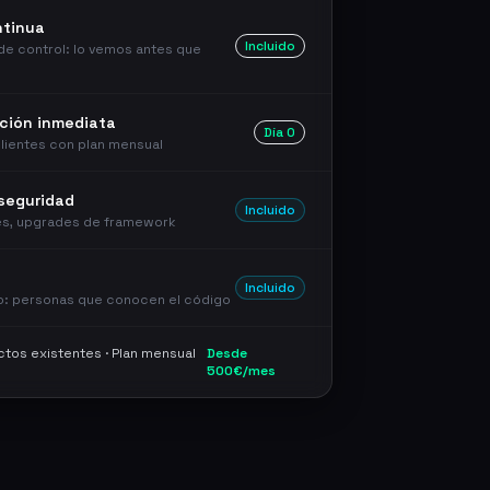
ntinua
Incluido
 de control: lo vemos antes que
nción inmediata
Día 0
clientes con plan mensual
 seguridad
Incluido
s, upgrades de framework
Incluido
no: personas que conocen el código
tos existentes · Plan mensual
Desde
500€/mes