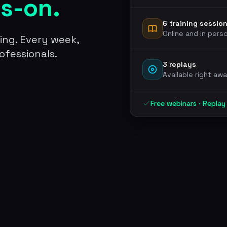
ds-on.
6 training sessio
Online and in pers
ning. Every week,
ofessionals.
3 replays
Available right aw
Free webinars · Replay