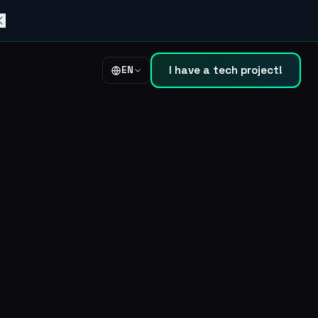
I have a tech project!
EN