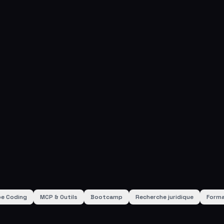
be Coding
MCP & Outils
Bootcamp
Recherche juridique
Forma