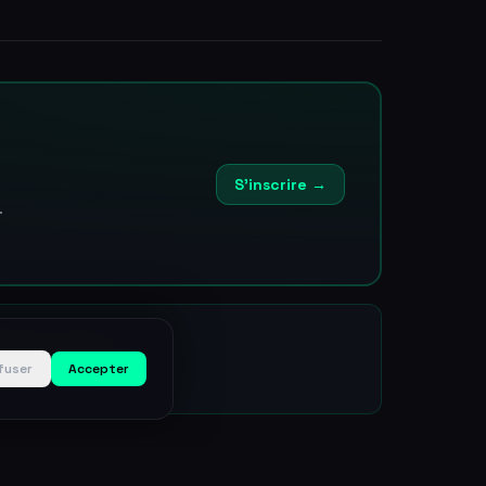
S'inscrire →
.
 Tech — Juillet
fuser
Accepter