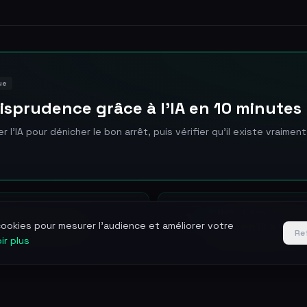
ue
isprudence grâce à l'IA en 10 minutes
 l'IA pour dénicher le bon arrêt, puis vérifier qu'il existe vraiment
Gratuit
Bootcamp
3
 cookies pour mesurer l'audience et améliorer votre
graphiste ni Canva
Bootcamp IA & Legal
Re
JUILLET
ir plus
3 jours · 3 juillet 2026