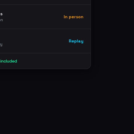
ns
In person
on
Replay
ay
 included