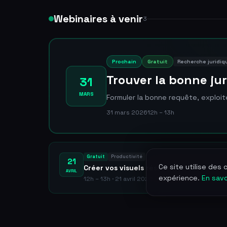
Webinaires à venir
3
Prochain
Gratuit
Recherche juridiq
Trouver la bonne jur
31
MARS
Formuler la bonne requête, exploiter
31 mars 2026
12h – 13h
Gratuit
Productivité
21
Ce site utilise des
Créer vos visuels réseaux sociaux sans 
AVRIL
expérience.
En savo
12h – 13h · 21 avril 2026
Formations
6