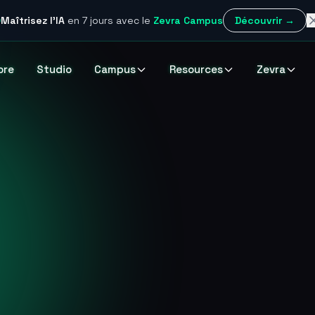
Maîtrisez l'IA
en 7 jours
avec le
Zevra Campus
Découvrir →
ore
Studio
Campus
Resources
Zevra